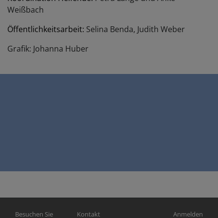
Weißbach
Öffentlichkeitsarbeit:
Selina Benda, Judith Weber
Grafik: Johanna Huber
Hauptnavigation
Fußbereichsmenü
Benutzermen
Besuchen Sie
Kontakt
Anmelden