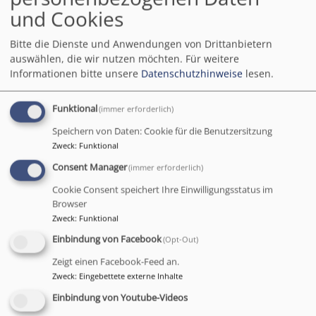
Einlass: 8.00 – 9.00 Uhr
und Cookies
PREDIGT
Bitte die Dienste und Anwendungen von Drittanbietern
Regionalbischof Thomas Prieto Peral
auswählen, die wir nutzen möchten.
Für weitere
Kirchenrätin Susanne Parche
Informationen bitte unsere
Datenschutzhinweise
lesen.
MUSIK
Funktional
(immer erforderlich)
Kammerchor “Da Capo” (Leitung Bettina
Speichern von Daten: Cookie für die Benutzersitzung
Bentgens-Hardieck)
Zweck
:
Funktional
Posaunenchor (Leitung Stefan Seligmann)
Consent Manager
(immer erforderlich)
Duo WisÀWis (Barbara Gasteiger und Franz
Cookie Consent speichert Ihre Einwilligungsstatus im
Jetzinger)
Browser
Dekanatskantorin Andrea Wehrmann
Zweck
:
Funktional
(Gesamtleitung und E-Piano)
Einbindung von Facebook
(Opt-Out)
Zeigt einen Facebook-Feed an.
ZUSATZPROGRAMM
Zweck
:
Eingebettete externe Inhalte
Sonntag, 12.7.26, 11.00 Uhr
Einbindung von Youtube-Videos